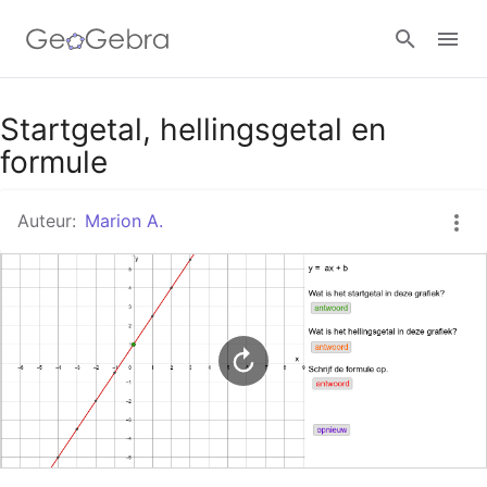
Google Classroom
Startgetal, hellingsgetal en
formule
GeoGebra Klaslokaal
Auteur:
Marion A.
Aanmelden