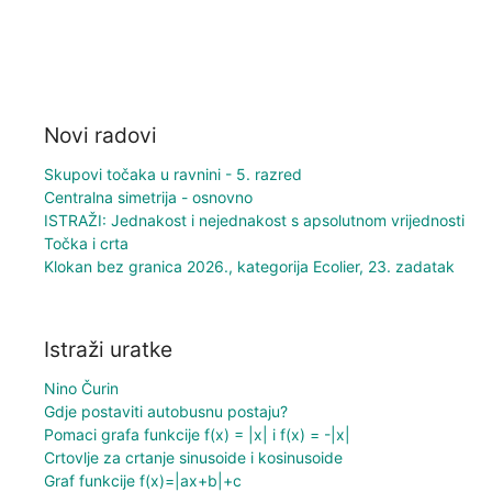
Novi radovi
Skupovi točaka u ravnini - 5. razred
Centralna simetrija - osnovno
ISTRAŽI: Jednakost i nejednakost s apsolutnom vrijednosti
Točka i crta
Klokan bez granica 2026., kategorija Ecolier, 23. zadatak
Istraži uratke
Nino Čurin
Gdje postaviti autobusnu postaju?
Pomaci grafa funkcije f(x) = |x| i f(x) = -|x|
Crtovlje za crtanje sinusoide i kosinusoide
Graf funkcije f(x)=|ax+b|+c