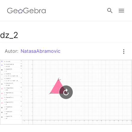
Google Classroom
dz_2
Autor:
NatasaAbramovic
GeoGebra Razred
Prijavi se