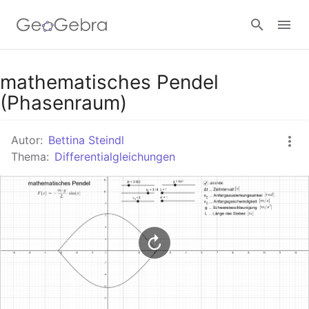
Google Classroom
mathematisches Pendel
(Phasenraum)
GeoGebra Classroom
Autor:
Bettina Steindl
Thema:
Differentialgleichungen
Anmelden