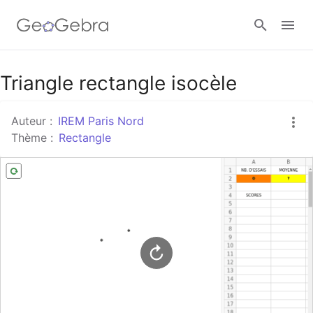
Google Classroom
Triangle rectangle isocèle
Auteur :
IREM Paris Nord
Classe GeoGebra
Thème :
Rectangle
Se connecter