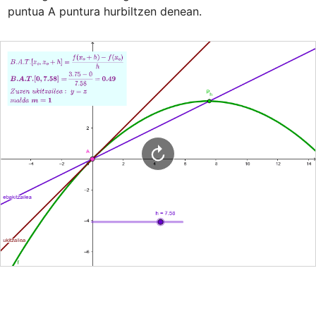
puntua A puntura hurbiltzen denean.