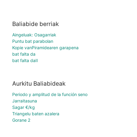
Baliabide berriak
Aingeluak: Osagarriak
Puntu bat parabolan
Kopie vanPiramidearen garapena
bat falta da
bat falta daII
Aurkitu Baliabideak
Periodo y amplitud de la función seno
Jarraitasuna
Sagar €/kg
Triangelu baten azalera
Gorane 2