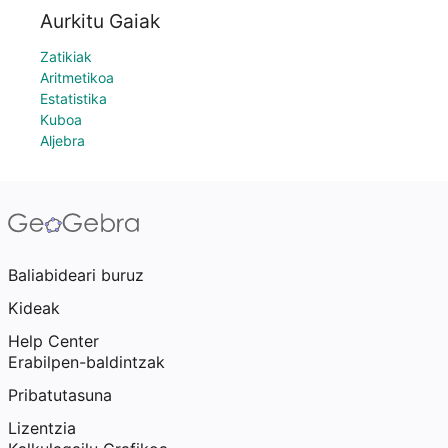
Aurkitu Gaiak
Zatikiak
Aritmetikoa
Estatistika
Kuboa
Aljebra
Baliabideari buruz
Kideak
Help Center
Erabilpen-baldintzak
Pribatutasuna
Lizentzia