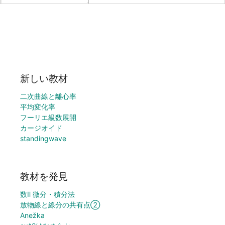
新しい教材
二次曲線と離心率
平均変化率
フーリエ級数展開
カージオイド
standingwave
教材を発見
数Ⅱ 微分・積分法
放物線と線分の共有点②
Anežka