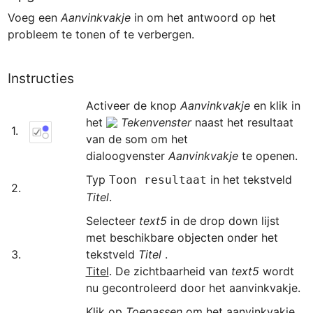
Voeg een 
Aanvinkvakje 
in om het antwoord op het 
probleem te tonen of te verbergen.
Instructies
Activeer de knop 
Aanvinkvakje
 en klik in 
het 
Tekenvenster
 naast het resultaat 
1.
van de som om het 
dialoogvenster 
Aanvinkvakje
 te openen.
Typ 
 in het tekstveld 
Toon resultaat
2.
Titel
Selecteer 
text5 
in de drop down lijst 
met beschikbare objecten onder het 
3.
tekstveld 
Titel 
Titel
. De zichtbaarheid van 
text5
 wordt 
nu gecontroleerd door het aanvinkvakje.
Klik op 
Toepassen 
om het aanvinkvakje 