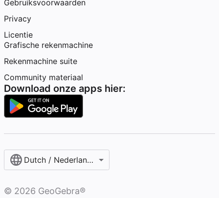
Gebruiksvoorwaarden
Privacy
Licentie
Grafische rekenmachine
Rekenmachine suite
Community materiaal
Download onze apps hier:
Dutch / Nederlands‎ (België)‎
©
2026
GeoGebra®