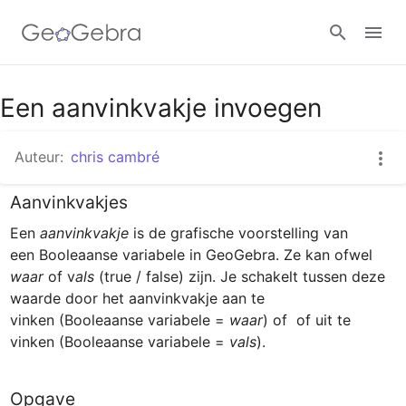
Google Classroom
Een aanvinkvakje invoegen
Auteur:
chris cambré
GeoGebra Klaslokaal
Aanvinkvakjes
Een 
aanvinkvakje 
is de grafische voorstelling van 
Aanmelden
een Booleaanse variabele in GeoGebra. Ze kan ofwel 
waar 
of v
als
 (true / false) zijn. Je schakelt tussen deze 
waarde door het aanvinkvakje aan te 
vinken
(Booleaanse variabele = 
waar
) of  of uit te 
vinken (Booleaanse variabele = 
vals
).
Opgave