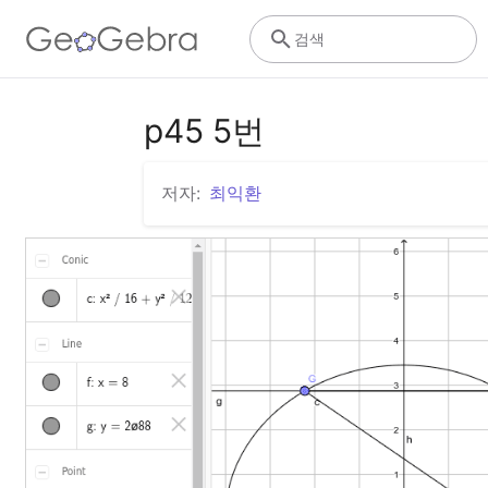
검색
p45 5번
저자:
최익환