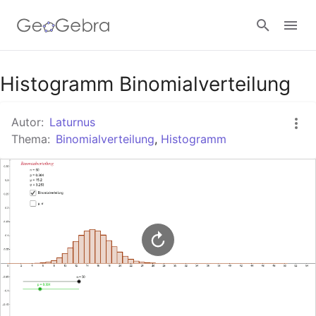
Google Classroom
Histogramm Binomialverteilung
Autor:
Laturnus
GeoGebra Classroom
Thema:
Binomialverteilung
,
Histogramm
Anmelden