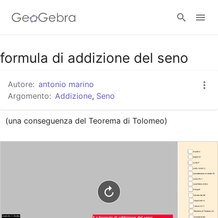
Google Classroom
formula di addizione del seno
Autore:
antonio marino
GeoGebra Classroom
Argomento:
Addizione
,
Seno
(una conseguenza del Teorema di Tolomeo)
Accedi