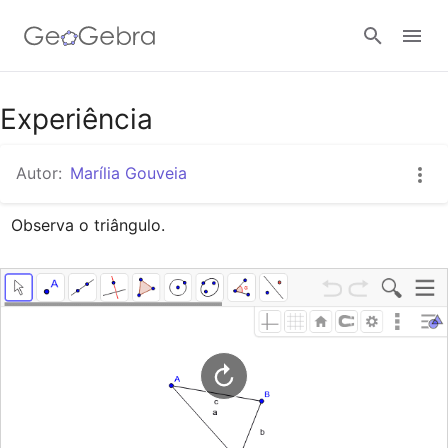
Google Classroom
Experiência
Autor:
Marília Gouveia
GeoGebra Classroom
Observa o triângulo.
Entrar