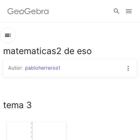
Google Classroom
matematicas2 de eso
Esquema
GeoGebra Classroom
matematicas2 de eso
Autor:
pabloherreros1
tema 3
Abrir sesión
tema 3