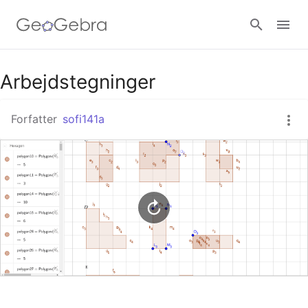
Google Classroom
Arbejdstegninger
Forfatter
sofi141a
GeoGebra Classroom
Log ind