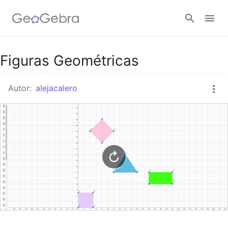
Google Classroom
Figuras Geométricas
Autor:
alejacalero
GeoGebra Classroom
Abrir sesión