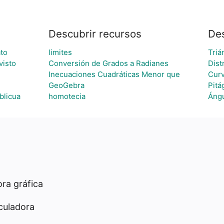
Descubrir recursos
De
ato
limites
Triá
visto
Conversión de Grados a Radianes
Dist
Inecuaciones Cuadráticas Menor que
Curv
GeoGebra
Pitá
oblicua
homotecia
Áng
ra gráfica
culadora