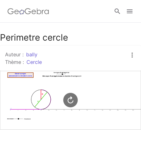
Google Classroom
Perimetre cercle
Auteur :
bally
Classe GeoGebra
Thème :
Cercle
Se connecter