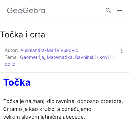
Google Classroom
Točka i crta
Autor:
Aleksandra-Maria Vuković
GeoGebra Razred
Tema:
Geometrija
,
Matematika
,
Ravninski likovi ili
oblici
Prijavi se
Točka
Točka je najmanji dio ravnine, odnosno prostora. 
Crtamo je kao kružić, a označujemo

velikim slovom latinične abecede.
