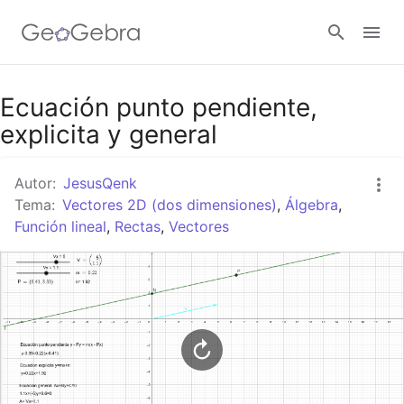
Google Classroom
Ecuación punto pendiente,
explicita y general
GeoGebra Classroom
Autor:
JesusQenk
Tema:
Vectores 2D (dos dimensiones)
,
Álgebra
,
Función lineal
,
Rectas
,
Vectores
Abrir sesión