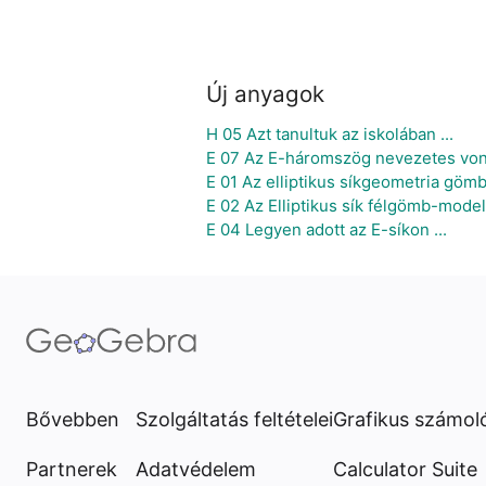
Új anyagok
H 05 Azt tanultuk az iskolában ...
E 07 Az E-háromszög nevezetes vona
E 01 Az elliptikus síkgeometria göm
E 02 Az Elliptikus sík félgömb-model
E 04 Legyen adott az E-síkon ...
Bővebben
Szolgáltatás feltételei
Grafikus számol
Partnerek
Adatvédelem
Calculator Suite