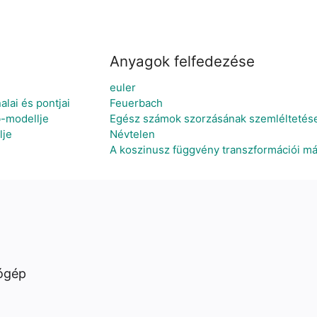
Anyagok felfedezése
euler
lai és pontjai
Feuerbach
b-modellje
Egész számok szorzásának szemléltetés
lje
Névtelen
A koszinusz függvény transzformációi má
ógép