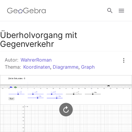
Google Classroom
Überholvorgang mit
Gegenverkehr
GeoGebra Classroom
Autor:
WahrerRoman
Thema:
Koordinaten
,
Diagramme
,
Graph
Anmelden