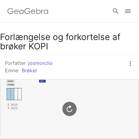
Google Classroom
Forlængelse og forkortelse af
brøker KOPI
GeoGebra Classroom
Forfatter
josmorclio
Emne:
Brøker
Log ind