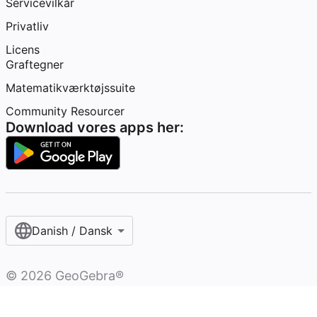
Servicevilkår
Privatliv
Licens
Graftegner
Matematikværktøjssuite
Community Resourcer
Download vores apps her:
Danish / Dansk‎
©
2026
GeoGebra®