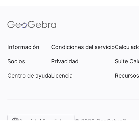
Información
Condiciones del servicio
Calculado
Socios
Privacidad
Suite Cal
Centro de ayuda
Licencia
Recursos
©
2026
GeoGebra®
Spanish / Español (internacional)