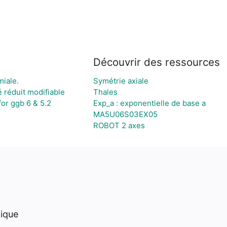
Découvrir des ressources
iale.
Symétrie axiale
réduit modifiable
Thales
or ggb 6 & 5.2
Exp_a : exponentielle de base a
MA5U06S03EX05
ROBOT 2 axes
hique