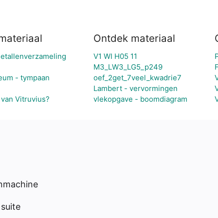
materiaal
Ontdek materiaal
getallenverzameling
V1 WI H05 11
M3_LW3_LG5_p249
leum - tympaan
oef_2get_7veel_kwadrie7
Lambert - vervormingen
 van Vitruvius?
vlekopgave - boomdiagram
enmachine
suite