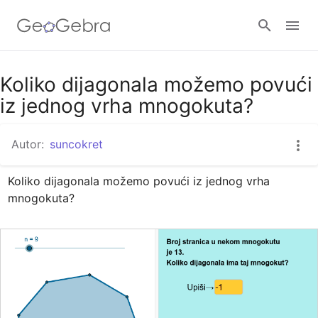
Google Classroom
Koliko dijagonala možemo povući
iz jednog vrha mnogokuta?
GeoGebra Razred
Autor:
suncokret
Koliko dijagonala možemo povući iz jednog vrha 
Prijavi se
mnogokuta?