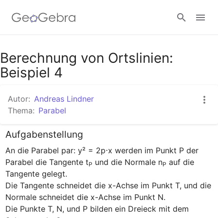
Google Classroom
Berechnung von Ortslinien:
Beispiel 4
GeoGebra Classroom
Autor:
Andreas Lindner
Thema:
Parabel
Anmelden
Aufgabenstellung
An die Parabel par: y² = 2p⋅x werden im Punkt P der 
Parabel die Tangente t
 und die Normale n
 auf die 
P
P
Tangente gelegt.

Die Tangente schneidet die x-Achse im Punkt T, und die 
Normale schneidet die x-Achse im Punkt N.

Die Punkte T, N, und P bilden ein Dreieck mit dem 