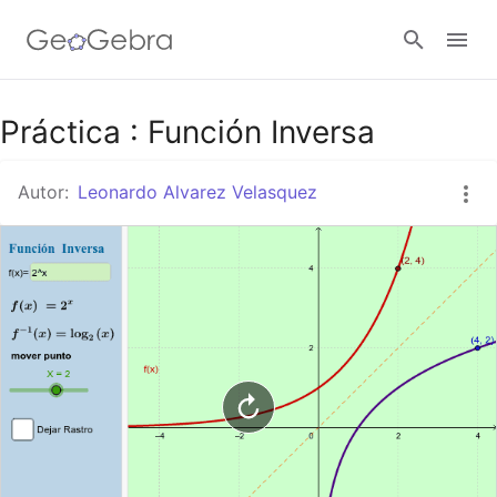
Google Classroom
Práctica : Función Inversa
Autor:
Leonardo Alvarez Velasquez
GeoGebra Classroom
Abrir sesión