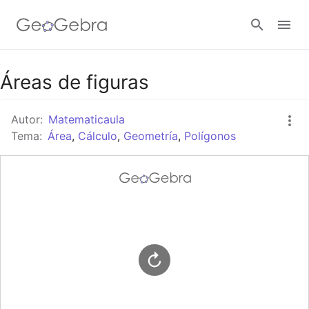
Google Classroom
Áreas de figuras
Autor:
Matematicaula
GeoGebra Classroom
Tema:
Área
,
Cálculo
,
Geometría
,
Polígonos
Abrir sesión