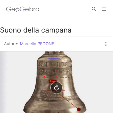
Google Classroom
Suono della campana
Autore:
Marcello PEDONE
GeoGebra Classroom
Accedi