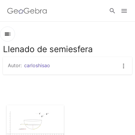
Abrir sesión
Llenado de semiesfera
Esquema
Llenado de semiesfera
Autor:
carloshisao
LLenado de recipiente semiesferico