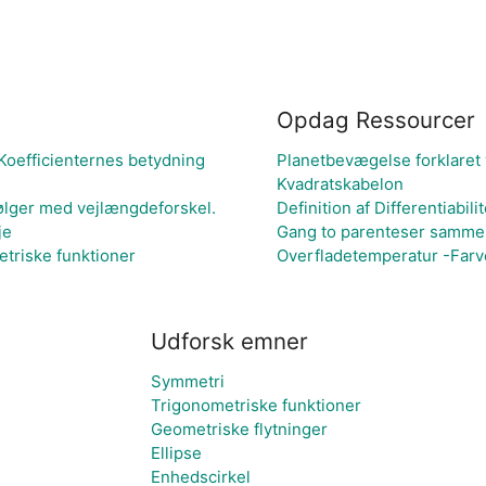
Opdag Ressourcer
oefficienternes betydning
Planetbevægelse forklaret
Kvadratskabelon
bølger med vejlængdeforskel.
Definition af Differentiabilit
je
Gang to parenteser samme
triske funktioner
Overfladetemperatur -Farve
Udforsk emner
Symmetri
Trigonometriske funktioner
Geometriske flytninger
Ellipse
Enhedscirkel