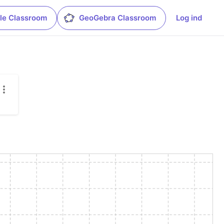
le Classroom
GeoGebra Classroom
Log ind