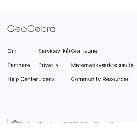
Om
Servicevilkår
Graftegner
Partnere
Privatliv
Matematikværktøjssuite
Help Center
Licens
Community Resourcer
©
2026
GeoGebra®
Danish / Dansk‎