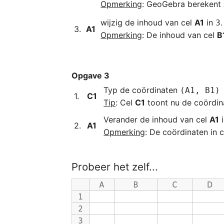
Opmerking
: GeoGebra berekent 
﻿﻿﻿wijzig de inhoud van cel 
A1
 in 
3
A1
Opmerking
: De inhoud van cel 
B
Opgave 3
Typ de coördinaten 
(A1, B1)
1.﻿
C1
Tip
: Cel 
C1
toont nu de coördin
﻿Verander de inhoud van cel 
A1
 
2.﻿
A1
Opmerking
: De coördinaten in c
Probeer het zelf...