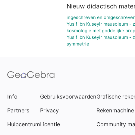
Nieuw didactisch mater
ingeschreven en omgeschreven
Yusif ibn Kuseyir mausoleum - z
kosmologie met goddelijke prop
Yusif ibn Kuseyir mausoleum - z
symmetrie
Info
Gebruiksvoorwaarden
Grafische rek
Partners
Privacy
Rekenmachine 
Hulpcentrum
Licentie
Community mat