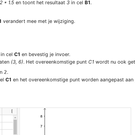
2 * 1.5
 en toont het resultaat 
3
 in cel 
B1
1
 verandert mee met je wijziging.
in cel 
C1
 
aten 
(3, 6)
. Het overeenkomstige punt 
C1
 wordt nu ook get
in 
2
el 
C1
 en het overeenkomstige punt worden aangepast aan j