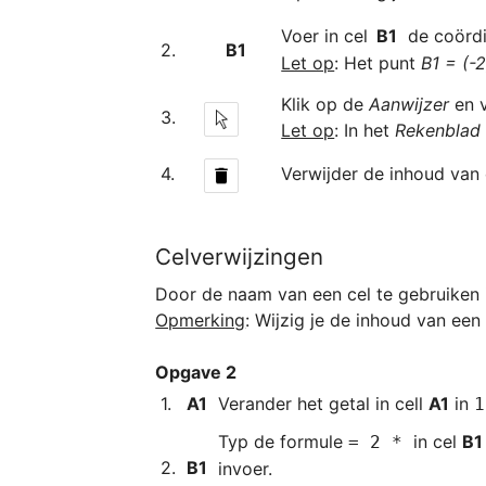
﻿Voer in cel
B1
de coörd
﻿2.
B1﻿
Let op
: Het punt 
B1 = (-2
Klik op de 
Aanwijzer
 en 
Let op
: In het 
Rekenblad
Verwijder de inhoud van 
Celverwijzingen
Opmerking
Opgave 2
1.﻿
A1
Verander het getal in cell 
A1
 in 
1
﻿Typ de formule 
in cel 
B1
= 2 * 
﻿﻿2.
B1