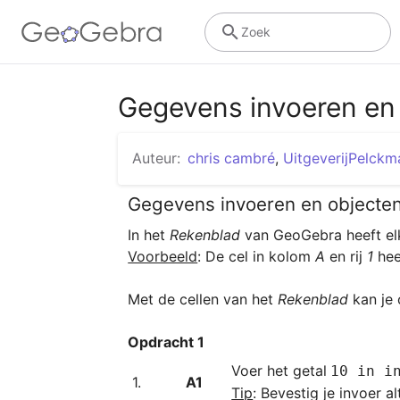
Zoek
Gegevens invoeren en 
Auteur:
chris cambré
,
UitgeverijPelckm
Gegevens invoeren en objecte
In het 
Rekenblad 
van
Voorbeeld
: De cel in kolom 
A
 en rij 
1
 hee
Met de cellen van het 
Rekenblad
 kan je
Opdracht 1
Voer het getal
10 in i
1.﻿
A1
Tip
: Bevestig je invoer al