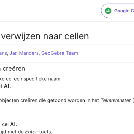
Google C
verwijzen naar cellen
ans
,
Jan Manders
,
GeoGebra Team
n creëren
t 
A1
.

 objecten creëren die getoond worden in het 
Tekenvenster 
 cel 
A1
n
tijd met de 
Enter
-toets.