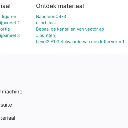
iaal
Ontdek materiaal
 figuren
NapoleonC4-3
ijpaneel 2
d-orbitaal
ortie
Bepaal de kentallen van vector ab
ijpaneel 3
...punt(en)
Level2 A1 Getalwaarde van een lettervorm 1
enmachine
suite
eriaal