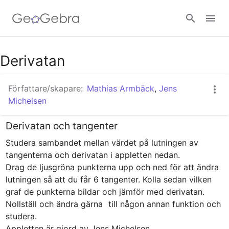
Google Classroom - Interaktiva lektioner
Derivatan
Författare/skapare:
Mathias Armbäck
,
Jens
GeoGebra Classroom - Interaktiva lektioner
Michelsen
Derivatan och tangenter
Logga in
Studera sambandet mellan värdet på lutningen av 
tangenterna och derivatan i appletten nedan.

Drag de ljusgröna punkterna upp och ned för att ändra 
lutningen så att du får 6 tangenter. Kolla sedan vilken 
graf de punkterna bildar och jämför med derivatan.

Nollställ och ändra gärna 
 till någon annan funktion och 
studera.

Appletten är gjord av Jens Michelsen 