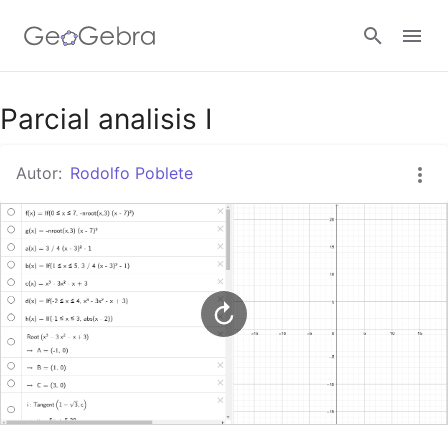
Google Classroom
Parcial analisis I
Autor:
Rodolfo Poblete
GeoGebra Classroom
Abrir sesión