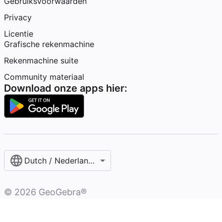
Gebruiksvoorwaarden
Privacy
Licentie
Grafische rekenmachine
Rekenmachine suite
Community materiaal
Download onze apps hier:
Dutch / Nederlands‎ (België)‎
©
2026
GeoGebra®