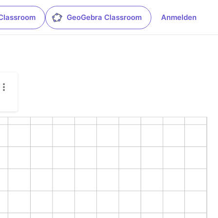
Classroom
GeoGebra Classroom
Anmelden