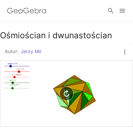
Google Classroom
Ośmiościan i dwunastościan
Autor:
Jerzy Mil
GeoGebra Classroom
Zaloguj się