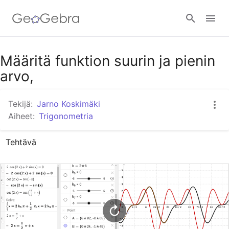
Google Classroom
Määritä funktion suurin ja pienin
arvo,
GeoGebra Classroom
Tekijä:
Jarno Koskimäki
Aiheet:
Trigonometria
Kirjaudu
Tehtävä