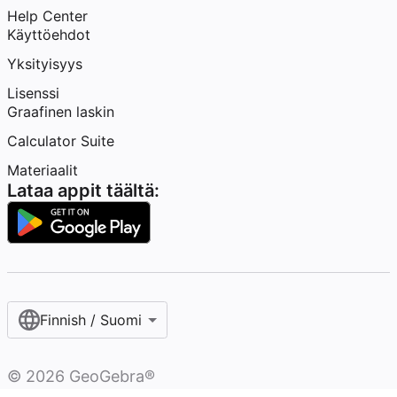
Help Center
Käyttöehdot
Yksityisyys
Lisenssi
Graafinen laskin
Calculator Suite
Materiaalit
Lataa appit täältä:
Finnish / Suomi‎
©
2026
GeoGebra®