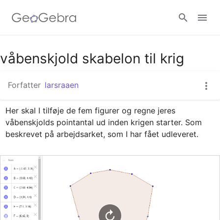
Google Classroom
våbenskjold skabelon til krig
Forfatter
larsraaen
GeoGebra Classroom
Her skal I tilføje de fem figurer og regne jeres 
våbenskjolds pointantal ud inden krigen starter. Som 
Log ind
beskrevet på arbejdsarket, som I har fået udleveret.