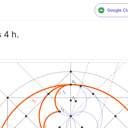
Google C
 4 h.