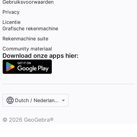
Gebruiksvoorwaarden
Privacy
Licentie
Grafische rekenmachine
Rekenmachine suite
Community materiaal
Download onze apps hier:
Dutch / Nederlands‎ (België)‎
©
2026
GeoGebra®