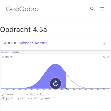
Google Classroom
Opdracht 4.5a
Auteur:
Meneer Adema
GeoGebra Klaslokaal
Aanmelden