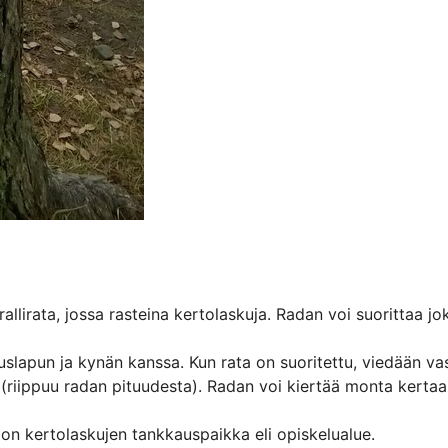
 rallirata, jossa rasteina kertolaskuja. Radan voi suorittaa j
uslapun ja kynän kanssa. Kun rata on suoritettu, viedään va
(riippuu radan pituudesta). Radan voi kiertää monta kertaa 
 on kertolaskujen tankkauspaikka eli opiskelualue.
