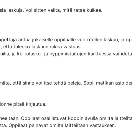
sia laskuja. Voi sitten valita, mitä rataa kulkee.
pettaja antaa jokaiselle oppilaalle vuorotellen laskun, ja o
 että tuleeko laskuun oikea vastaus. 

vuilla, ja kertolasku- ja hyppimistaitojen karttuessa vaihdet
iita, että sinne voi itse tehdä pelejä. Sopii matikan asioide
 jonne pitää kirjautua.

eeltaan. Oppilaat osallistuvat koodin avulla omilta laitteilta (
ta. Oppilaat painavat omilta laitteiltaan vastauksen.