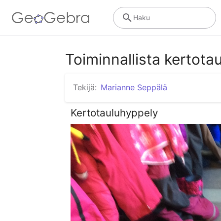
Haku
Toiminnallista kertota
Tekijä:
Marianne Seppälä
Kertotauluhyppely