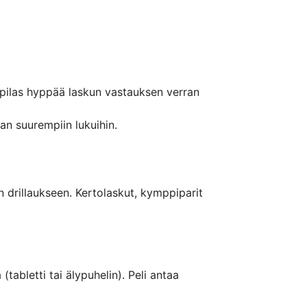
ppilas hyppää laskun vastauksen verran 
aan suurempiin lukuihin.
n drillaukseen. Kertolaskut, kymppiparit 
tabletti tai älypuhelin). Peli antaa 