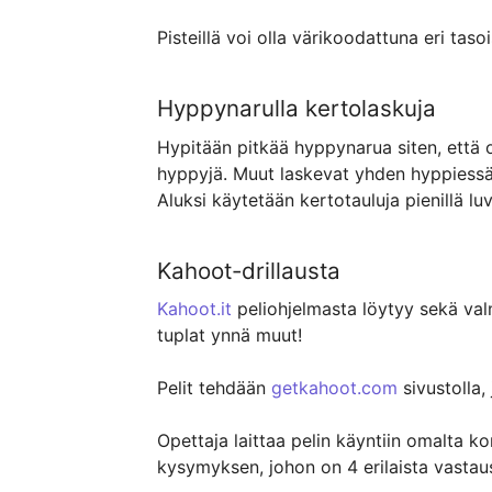
Pisteillä voi olla värikoodattuna eri tasoi
Hyppynarulla kertolaskuja
Hypitään pitkää hyppynarua siten, että o
hyppyjä. Muut laskevat yhden hyppiessä,
Aluksi käytetään kertotauluja pienillä lu
Kahoot-drillausta
Kahoot.it
 peliohjelmasta löytyy sekä valm
tuplat ynnä muut!

Pelit tehdään 
getkahoot.com
 sivustolla,
Opettaja laittaa pelin käyntiin omalta kon
kysymyksen, johon on 4 erilaista vastaus