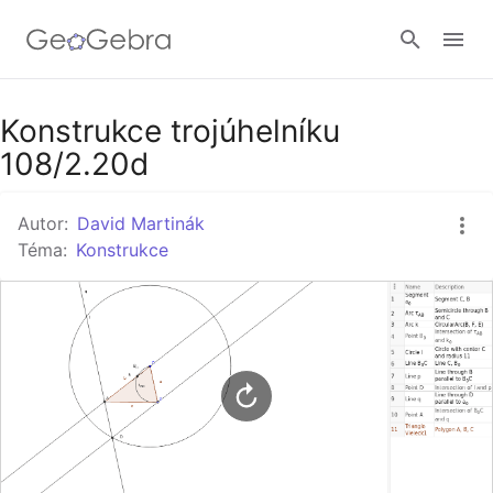
Google Classroom
Konstrukce trojúhelníku
108/2.20d
GeoGebra Třída
Autor:
David Martinák
Téma:
Konstrukce
Přihlásit