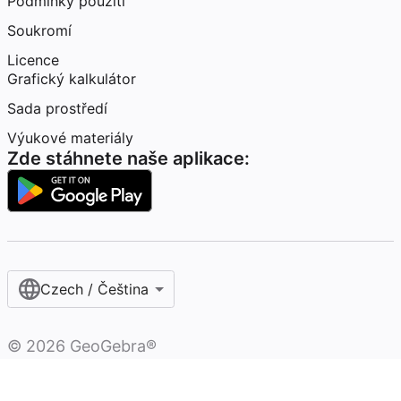
Podmínky použití
Soukromí
Licence
Grafický kalkulátor
Sada prostředí
Výukové materiály
Zde stáhnete naše aplikace:
Czech / Čeština‎
©
2026
GeoGebra®