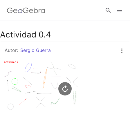
Google Classroom
Actividad 0.4
Autor:
Sergio Guerra
GeoGebra Classroom
Abrir sesión