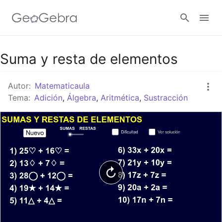
Google Classroom
Suma y resta de elementos
Autor:
Matematicaula
GeoGebra Classroom
Tema:
Adición
,
Álgebra
,
Aritmética
,
Sustracción
Abrir sesión