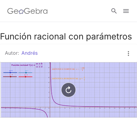
Google Classroom
Función racional con parámetros
Autor:
Andrés
GeoGebra Classroom
Abrir sesión