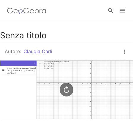
Google Classroom
Senza titolo
Autore:
Claudia Carli
GeoGebra Classroom
Accedi