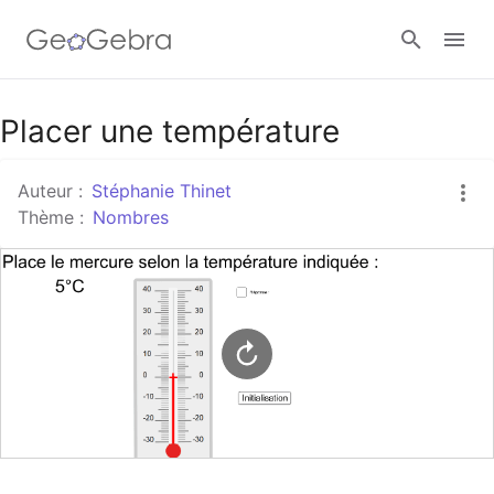
Google Classroom
Placer une température
Auteur :
Stéphanie Thinet
Classe GeoGebra
Thème :
Nombres
Se connecter