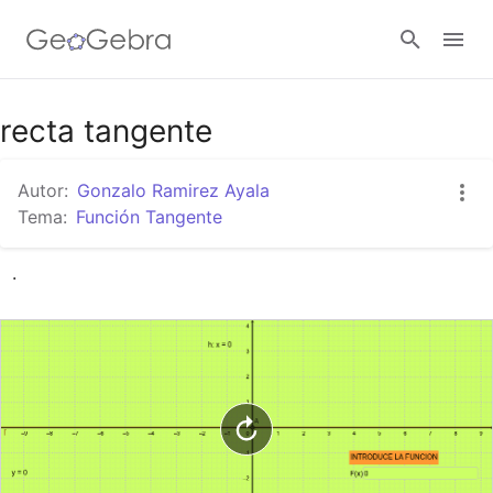
Google Classroom
recta tangente
Autor:
Gonzalo Ramirez Ayala
GeoGebra Classroom
Tema:
Función Tangente
.
Abrir sesión