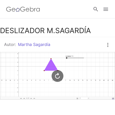
Google Classroom
DESLIZADOR M.SAGARDÍA
Autor:
Martha Sagardía
GeoGebra Classroom
Abrir sesión